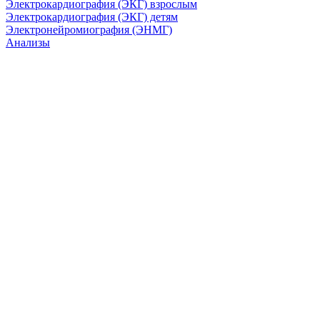
Электрокардиография (ЭКГ) взрослым
Электрокардиография (ЭКГ) детям
Электронейромиография (ЭНМГ)
Анализы