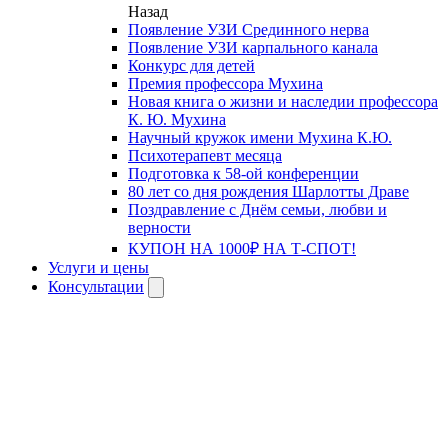
Назад
Появление УЗИ Срединного нерва
Появление УЗИ карпального канала
Конкурс для детей
Премия профессора Мухина
Новая книга о жизни и наследии профессора
К. Ю. Мухина
Научный кружок имени Мухина К.Ю.
Психотерапевт месяца
Подготовка к 58-ой конференции
80 лет со дня рождения Шарлотты Драве
Поздравление с Днём семьи, любви и
верности
КУПОН НА 1000₽ НА Т-СПОТ!
Услуги и цены
Консультации