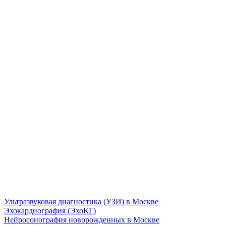
Ультразвуковая диагностика (УЗИ) в Москве
Эхокардиография (ЭхоКГ)
Нейросонография новорожденных в Москве