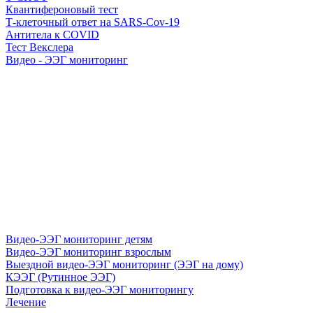
Квантифероновый тест
Т-клеточный ответ на SARS-Cov-19
Антитела к COVID
Тест Векслера
Видео - ЭЭГ мониторинг
Видео-ЭЭГ мониторинг детям
Видео-ЭЭГ мониторинг взрослым
Выездной видео-ЭЭГ мониторинг (ЭЭГ на дому)
КЭЭГ (Рутинное ЭЭГ)
Подготовка к видео-ЭЭГ мониторингу
Лечение