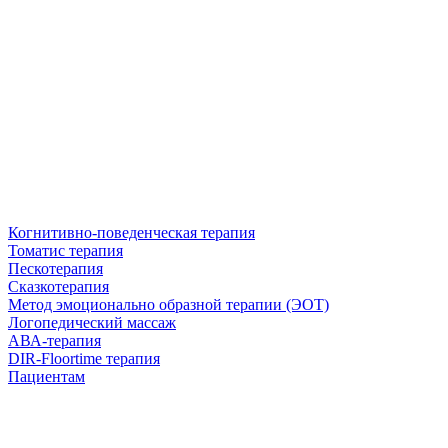
Когнитивно-поведенческая терапия
Томатис терапия
Пескотерапия
Сказкотерапия
Метод эмоционально образной терапии (ЭОТ)
Логопедический массаж
АВА-терапия
DIR-Floortime терапия
Пациентам