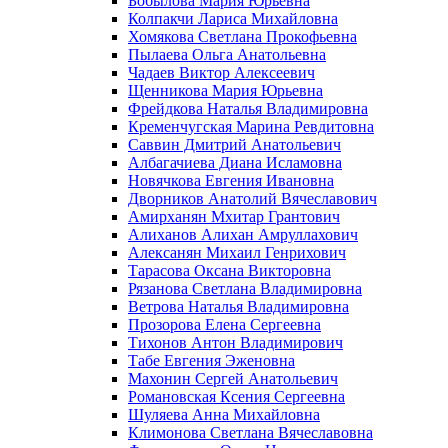
Бобылова Мария Юрьевна
Колпакчи Лариса Михайловна
Хомякова Светлана Прокофьевна
Пылаева Ольга Анатольевна
Чадаев Виктор Алексеевич
Щенникова Мария Юрьевна
Фрейдкова Наталья Владимировна
Кременчугская Марина Ревдитовна
Саввин Дмитрий Анатольевич
Албагачиева Диана Исламовна
Новячкова Евгения Ивановна
Дворников Анатолий Вячеславович
Амирханян Мхитар Грантович
Алиханов Алихан Амруллахович
Алексанян Михаил Генрихович
Тарасова Оксана Викторовна
Рязанова Светлана Владимировна
Ветрова Наталья Владимировна
Прозорова Елена Сергеевна
Тихонов Антон Владимирович
Табе Евгения Эженовна
Махонин Сергей Анатольевич
Романовская Ксения Сергеевна
Шуляева Анна Михайловна
Климонова Светлана Вячеславовна