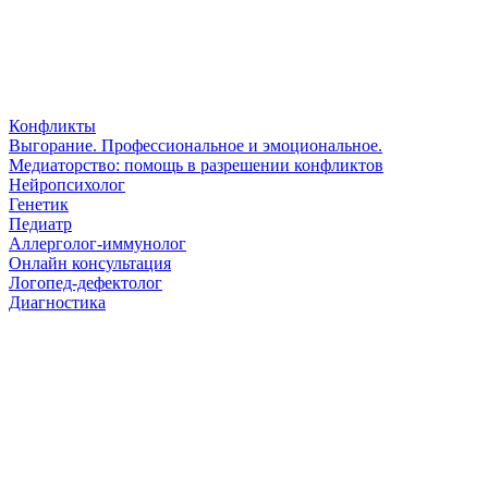
Конфликты
Выгорание. Профессиональное и эмоциональное.
Медиаторство: помощь в разрешении конфликтов
Нейропсихолог
Генетик
Педиатр
Аллерголог-иммунолог
Онлайн консультация
Логопед-дефектолог
Диагностика