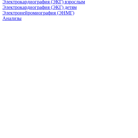
Электрокардиография (ЭКГ) взрослым
Электрокардиография (ЭКГ) детям
Электронейромиография (ЭНМГ)
Анализы