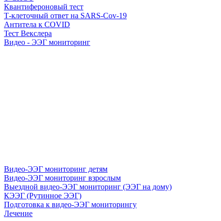
Квантифероновый тест
Т-клеточный ответ на SARS-Cov-19
Антитела к COVID
Тест Векслера
Видео - ЭЭГ мониторинг
Видео-ЭЭГ мониторинг детям
Видео-ЭЭГ мониторинг взрослым
Выездной видео-ЭЭГ мониторинг (ЭЭГ на дому)
КЭЭГ (Рутинное ЭЭГ)
Подготовка к видео-ЭЭГ мониторингу
Лечение