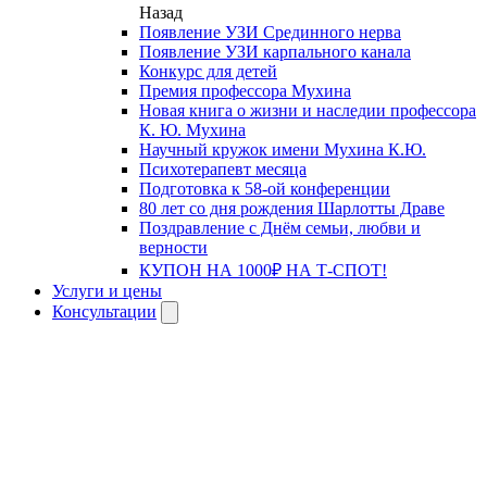
Назад
Появление УЗИ Срединного нерва
Появление УЗИ карпального канала
Конкурс для детей
Премия профессора Мухина
Новая книга о жизни и наследии профессора
К. Ю. Мухина
Научный кружок имени Мухина К.Ю.
Психотерапевт месяца
Подготовка к 58-ой конференции
80 лет со дня рождения Шарлотты Драве
Поздравление с Днём семьи, любви и
верности
КУПОН НА 1000₽ НА Т-СПОТ!
Услуги и цены
Консультации