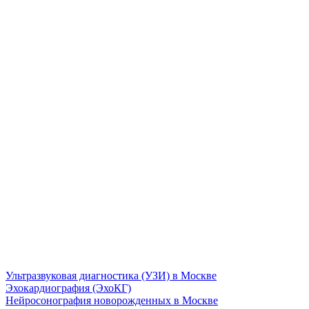
Ультразвуковая диагностика (УЗИ) в Москве
Эхокардиография (ЭхоКГ)
Нейросонография новорожденных в Москве