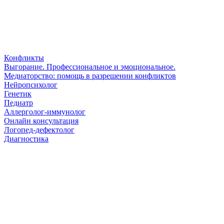
Конфликты
Выгорание. Профессиональное и эмоциональное.
Медиаторство: помощь в разрешении конфликтов
Нейропсихолог
Генетик
Педиатр
Аллерголог-иммунолог
Онлайн консультация
Логопед-дефектолог
Диагностика