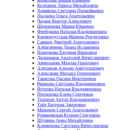
Бобылова Мария Юрьевна
Колпакчи Лариса Михайловна
Хомякова Светлана Прокофьевна
Пылаева Ольга Анатольевна
Чадаев Виктор Алексеевич
Щенникова Мария Юрьевна
Фрейдкова Наталья Владимировна
Кременчугская Марина Ревдитовна
Саввин Дмитрий Анатольевич
Албагачиева Диана Исламовна
Новячкова Евгения Ивановна
Дворников Анатолий Вячеславович
Амирханян Мхитар Грантович
Алиханов Алихан Амруллахович
Алексанян Михаил Генрихович
Тарасова Оксана Викторовна
Рязанова Светлана Владимировна
Ветрова Наталья Владимировна
Прозорова Елена Сергеевна
Тихонов Антон Владимирович
Табе Евгения Эженовна
Махонин Сергей Анатольевич
Романовская Ксения Сергеевна
Шуляева Анна Михайловна
Климонова Светлана Вячеславовна