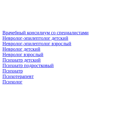
Врачебный консилиум со специалистами
Невролог-эпилептолог детский
Невролог-эпилептолог взрослый
Невролог детский
Невролог взрослый
Психиатр детский
Психиатр подростковый
Психиатр
Психотерапевт
Психолог