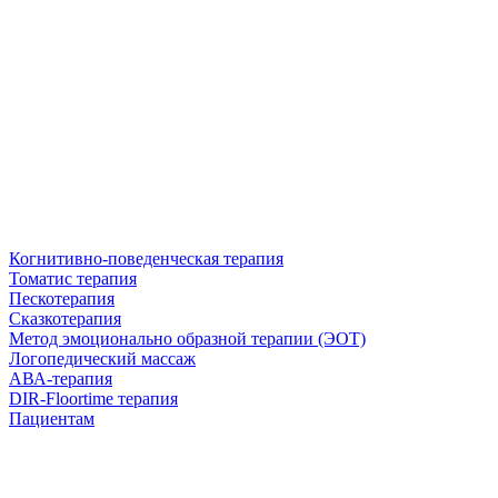
Когнитивно-поведенческая терапия
Томатис терапия
Пескотерапия
Сказкотерапия
Метод эмоционально образной терапии (ЭОТ)
Логопедический массаж
АВА-терапия
DIR-Floortime терапия
Пациентам