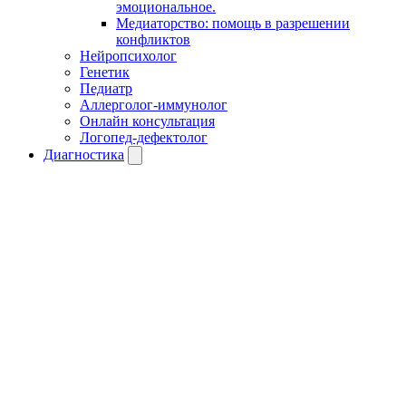
эмоциональное.
Медиаторство: помощь в разрешении
конфликтов
Нейропсихолог
Генетик
Педиатр
Аллерголог-иммунолог
Онлайн консультация
Логопед-дефектолог
Диагностика