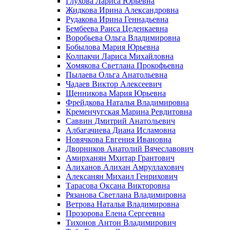
Глухова Лариса Юрьевна
Жидкова Ирина Александровна
Рудакова Ирина Геннадьевна
Бембеева Раиса Цеденкаевна
Воробьева Ольга Владимировна
Бобылова Мария Юрьевна
Колпакчи Лариса Михайловна
Хомякова Светлана Прокофьевна
Пылаева Ольга Анатольевна
Чадаев Виктор Алексеевич
Щенникова Мария Юрьевна
Фрейдкова Наталья Владимировна
Кременчугская Марина Ревдитовна
Саввин Дмитрий Анатольевич
Албагачиева Диана Исламовна
Новячкова Евгения Ивановна
Дворников Анатолий Вячеславович
Амирханян Мхитар Грантович
Алиханов Алихан Амруллахович
Алексанян Михаил Генрихович
Тарасова Оксана Викторовна
Рязанова Светлана Владимировна
Ветрова Наталья Владимировна
Прозорова Елена Сергеевна
Тихонов Антон Владимирович