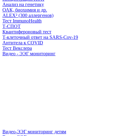
Анализ на генетику
ОАК, биохимия и др.
ALEX² (300 аллергенов)
Тест ImmunoHealth
Т-СПОТ
Квантифероновый тест
Т-клеточный ответ на SARS-Cov-19
Антитела к COVID
Тест Векслера
Видео - ЭЭГ мониторинг
Видео-ЭЭГ мониторинг детям