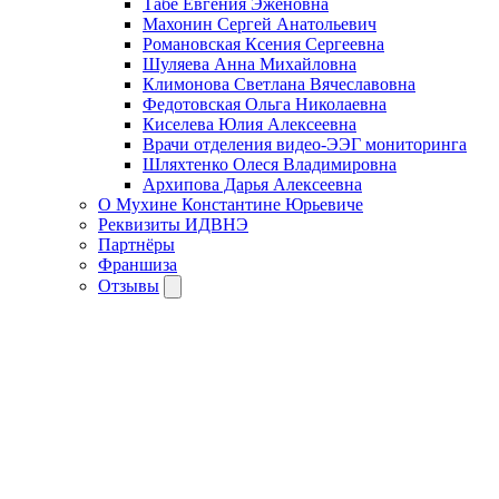
Табе Евгения Эженовна
Махонин Сергей Анатольевич
Романовская Ксения Сергеевна
Шуляева Анна Михайловна
Климонова Светлана Вячеславовна
Федотовская Ольга Николаевна
Киселева Юлия Алексеевна
Врачи отделения видео-ЭЭГ мониторинга
Шляхтенко Олеся Владимировна
Архипова Дарья Алексеевна
О Мухине Константине Юрьевиче
Реквизиты ИДВНЭ
Партнёры
Франшиза
Отзывы