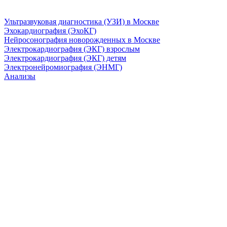
Ультразвуковая диагностика (УЗИ) в Москве
Эхокардиография (ЭхоКГ)
Нейросонография новорожденных в Москве
Электрокардиография (ЭКГ) взрослым
Электрокардиография (ЭКГ) детям
Электронейромиография (ЭНМГ)
Анализы