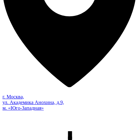
г. Москва,
ул. Академика Анохина, д.9,
м. «Юго-Западная»